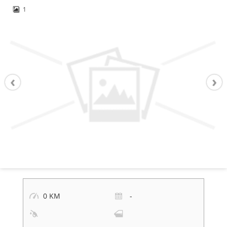
1
0 KM
-