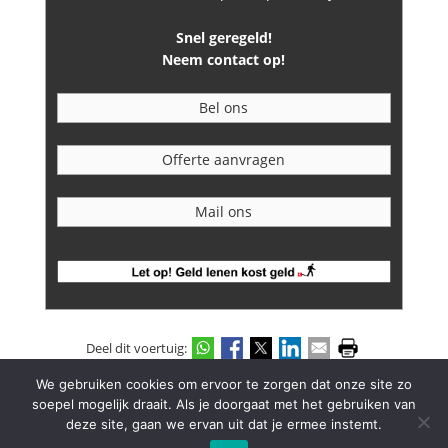
Snel geregeld!
Neem contact op!
Bel ons
Offerte aanvragen
Mail ons
Deel dit voertuig:
We gebruiken cookies om ervoor te zorgen dat onze site zo
-
Powered by:
Autosoft
Disclaimer
soepel mogelijk draait. Als je doorgaat met het gebruiken van
deze site, gaan we ervan uit dat je ermee instemt.