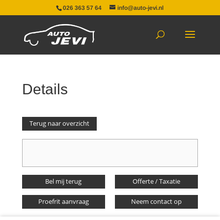
026 363 57 64
info@auto-jevi.nl
Details
Terug naar overzicht
Bel mij terug
Offerte / Taxatie
Proefrit aanvraag
Neem contact op