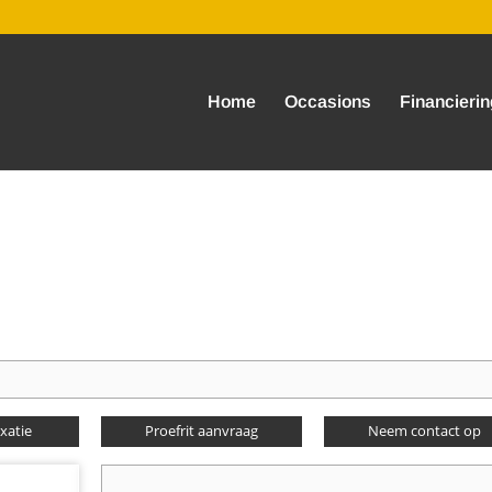
Home
Occasions
Financierin
axatie
Proefrit aanvraag
Neem contact op