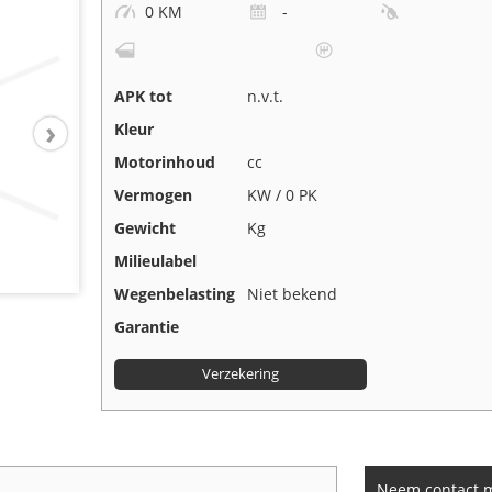
0 KM
-
APK tot
n.v.t.
Kleur
Motorinhoud
cc
Vermogen
KW / 0 PK
Gewicht
Kg
Milieulabel
Wegenbelasting
Niet bekend
Garantie
Verzekering
Neem contact 