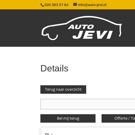
026 363 57 64
info@auto-jevi.nl
Details
Terug naar overzicht
Bel mij terug
Offerte / T