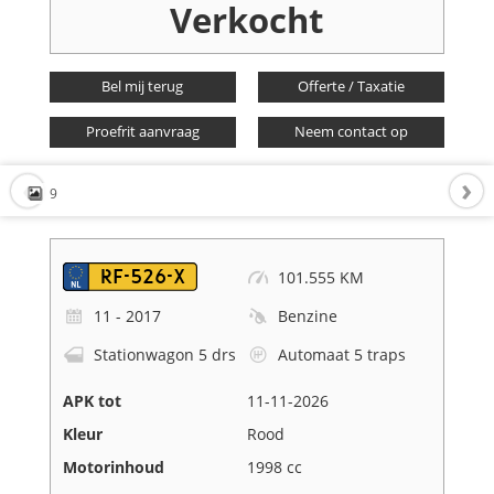
Verkocht
Bel mij terug
Offerte / Taxatie
Proefrit aanvraag
Neem contact op
9
RF-526-X
101.555 KM
11 - 2017
Benzine
Stationwagon 5 drs
Automaat 5 traps
APK tot
11-11-2026
Kleur
Rood
Motorinhoud
1998 cc