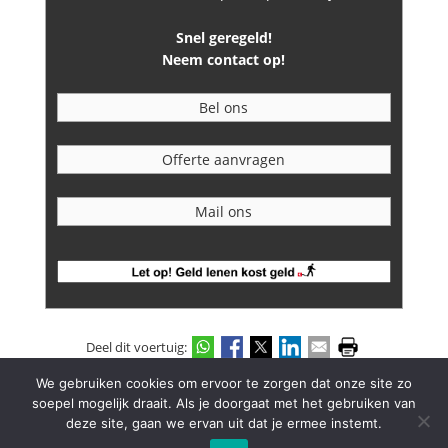
Snel geregeld!
Neem contact op!
Bel ons
Offerte aanvragen
Mail ons
Deel dit voertuig:
We gebruiken cookies om ervoor te zorgen dat onze site zo
-
Powered by:
Autosoft
Disclaimer
soepel mogelijk draait. Als je doorgaat met het gebruiken van
deze site, gaan we ervan uit dat je ermee instemt.